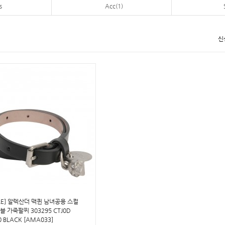
s
Acc(1)
신
LE] 알렉산더 맥퀸 남녀공용 스컬
블 가죽팔찌 303295 CTJ0D
0 BLACK [AMA033]