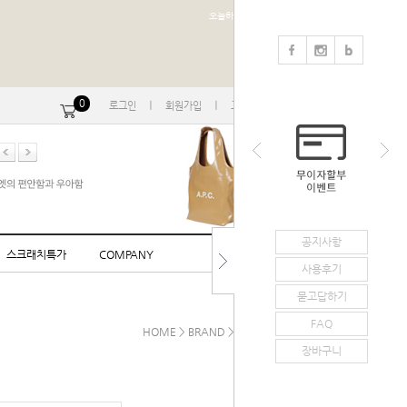
오늘하루 열지않음
0
ㅣ
ㅣ
ㅣ
로그인
회원가입
고객센터
마이페이지
공지사항
스크래치특가
COMPANY
사용후기
묻고답하기
FAQ
HOME
>
BRAND
>
Alexander McQueen
장바구니