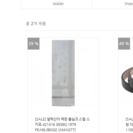
Wallet
Shoe
총
2
개 제품
29 %
49 %
[SALE] 알렉산더 맥퀸 울실크 스컬 스
[SA
카프 421416 3838Q 1979
참 더
PEARL/BEIGE [AMA077]
110