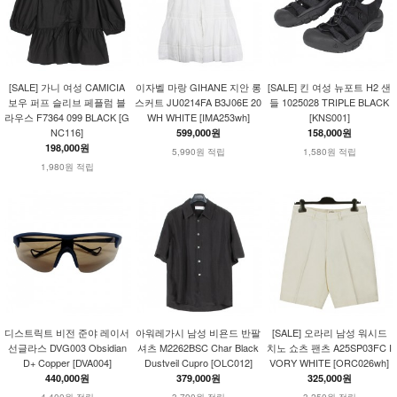
[SALE] 가니 여성 CAMICIA
이자벨 마랑 GIHANE 지안 롱
[SALE] 킨 여성 뉴포트 H2 샌
보우 퍼프 슬리브 페플럼 블
스커트 JU0214FA B3J06E 20
들 1025028 TRIPLE BLACK
라우스 F7364 099 BLACK [G
WH WHITE [IMA253wh]
[KNS001]
NC116]
599,000원
158,000원
198,000원
5,990원 적립
1,580원 적립
1,980원 적립
디스트릭트 비전 준야 레이서
아워레가시 남성 비욘드 반팔
[SALE] 오라리 남성 워시드
선글라스 DVG003 Obsidian
셔츠 M2262BSC Char Black
치노 쇼츠 팬츠 A25SP03FC I
D+ Copper [DVA004]
Dustveil Cupro [OLC012]
VORY WHITE [ORC026wh]
440,000원
379,000원
325,000원
4,400원 적립
3,790원 적립
3,250원 적립