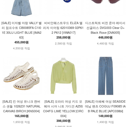
[SALE] 이자벨 마랑 VALLY 밸
비비안웨스트우드 ELIZA 엘
디스트릭트 비전 준야 레이서
리 점프수트 CB0085FA C1I0
리자 이어링 62010369 02P61
선글라스 DVG003 Clear D+
1E 30LU LIGHT BLUE [IMA2
2 P612 [VWA017]
Black Rose [DVA005]
63]
258,000원
448,000원
455,000원
2,580원 적립
4,480원 적립
4,550원 적립
[SALE] 킨 여성 유니크 캔버
[SALE] 오라리 여성 키드 모
[SALE] 아페쎄 여성 SEASIDE
스 샌들 1026231 NATURAL
헤어 시어 니트 가디건 A25S
데님 팬츠 COGUJ F09085 IA
CANVAS BIRCH [KNS004]
C04FG LIME YELLOW [ORC
B PALE BLUE [APC038bl]
004]
165,000원
149,000원
398,000원
1,650원 적립
1,490원 적립
3,980원 적립