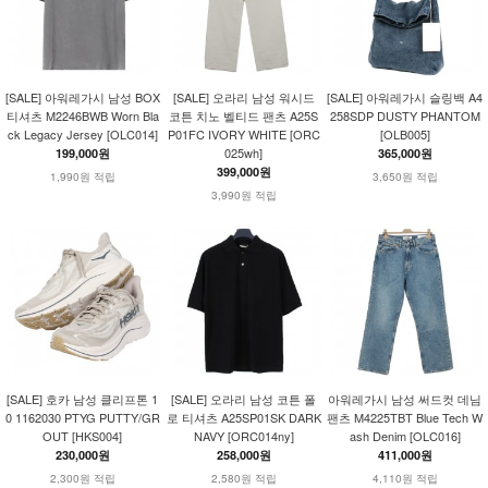
[SALE] 아워레가시 남성 BOX
[SALE] 오라리 남성 워시드
[SALE] 아워레가시 슬링백 A4
티셔츠 M2246BWB Worn Bla
코튼 치노 벨티드 팬츠 A25S
258SDP DUSTY PHANTOM
ck Legacy Jersey [OLC014]
P01FC IVORY WHITE [ORC
[OLB005]
025wh]
199,000원
365,000원
399,000원
1,990원 적립
3,650원 적립
3,990원 적립
[SALE] 호카 남성 클리프톤 1
[SALE] 오라리 남성 코튼 폴
아워레가시 남성 써드컷 데님
0 1162030 PTYG PUTTY/GR
로 티셔츠 A25SP01SK DARK
팬츠 M4225TBT Blue Tech W
OUT [HKS004]
NAVY [ORC014ny]
ash Denim [OLC016]
230,000원
258,000원
411,000원
2,300원 적립
2,580원 적립
4,110원 적립