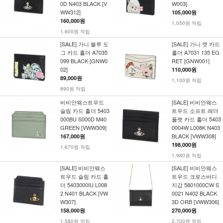
0D N403 BLACK [V
W003]
WW312]
105,000원
160,000원
1,050원 적립
1,600원 적립
[SALE] 가니 블루 도
[SALE] 가니 캣 카드
그 카드 홀더 A7035
홀더 A7031 135 EG
099 BLACK [GNW0
RET [GNW001]
02]
110,000원
89,000원
1,100원 적립
890원 적립
비비안웨스트우드
[SALE] 비비안웨스
슬림 카드 홀더 5403
트우드 소프트 레더
000BU S000D M40
플랫 카드 홀더 5403
GREEN [VWW309]
0004W L008K N403
BLACK [VWW308]
167,000원
198,000원
1,670원 적립
1,980원 적립
[SALE] 비비안웨스
[SALE] 비비안웨스
트우드 슬림 카드 홀
트우드 크로스바디
더 5403000IU L008
지갑 5801000CW S
2 N401 BLACK [VW
0021 N402 BLACK
W307]
3D ORB [VWW306]
158,000원
270,000원
1,580원 적립
2,700원 적립