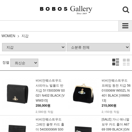
WOMEN
지갑
정렬
비비안웨스트우드
비비안웨스트우드
사피아노 빌폴드 반
프레임 동전 지갑 56
지갑 51150030W S0
010006W W00ZL N
021 N402 BLACK [V
401 BLACK [VWW3
WW315]
13]
258,000원
215,000원
2,580원 적립
2,150원 적립
비비안웨스트우드
[SALE] 가니 애니멀
그레인 플랫 카드 홀
보우 카드 홀더 A67
더 54030006W S00
69 099 BLACK [GN