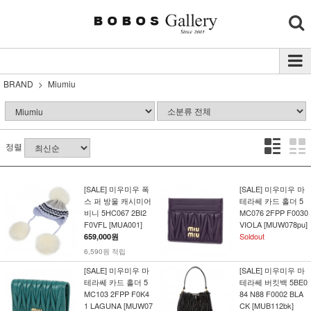
BRAND
Miumiu
정렬
[SALE] 미우미우 폭
[SALE] 미우미우 마
스 퍼 방울 캐시미어
테라쎄 카드 홀더 5
비니 5HC067 2BI2
MC076 2FPP F0030
F0VFL [MUA001]
VIOLA [MUW078pu]
Soldout
659,000원
6,590원 적립
[SALE] 미우미우 마
[SALE] 미우미우 마
테라쎄 카드 홀더 5
테라쎄 버킷백 5BE0
MC103 2FPP F0K4
84 N88 F0002 BLA
1 LAGUNA [MUW07
CK [MUB112bk]