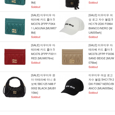
9bl]
Soldout
Soldout
[SALE] 미우미우 마
[SALE] 미우미우 여
테라쎄 카드 홀더 5
성 로고 자수 볼캡 5
MC076 2FPP F0K4
HC179 2DXI F0964
1 LAGUNA [MUW07
BIANCO/NERO [M
8bl]
UA005wh]
Soldout
Soldout
[SALE] 미우미우 마
[SALE] 미우미우 마
테라쎄 카드 홀더 5
테라쎄 카드 홀더 5
MC076 2FPP F0011
MC076 2FPP F0036
RED [MUW076re]
SAND BEIGE [MUW
Soldout
076be]
Soldout
[SALE] 미우미우 완
미우미우 여성 로고
더 마테라쎄 미니 호
자수 볼캡 5HC179 2
보백 5BC125 N88 F
DXI F0967 NERO/BI
0002 BLACK [MUB1
ANCO [MUA005bk]
10bk]
Soldout
Soldout