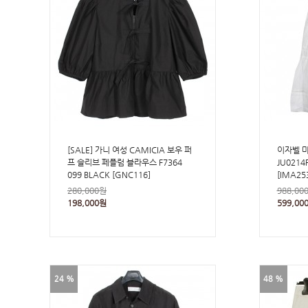
[SALE] 가니 여성 CAMICIA 보우 퍼
이자벨 마
프 슬리브 페플럼 블라우스 F7364
JU0214
099 BLACK [GNC116]
[IMA25
280,000원
988,00
198,000원
599,00
24 %
48 %