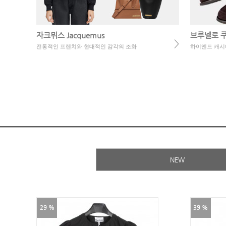
자크뮈스 Jacquemus
브루넬로 쿠치넬
>
전통적인 프렌치와 현대적인 감각의 조화
하이엔드 캐시
NEW
29 %
39 %