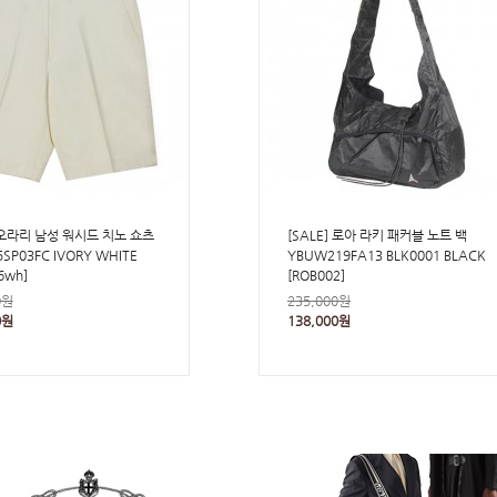
] 오라리 남성 워시드 치노 쇼츠
[SALE] 로아 라키 패커블 노트 백
SP03FC IVORY WHITE
YBUW219FA13 BLK0001 BLACK
6wh]
[ROB002]
0원
235,000원
0원
138,000원